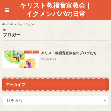
キリスト教福音宣教会｜
イクメンパパの日常
HOME
タグ : ブロガー
TAG
ブロガー
日常
キリスト教福音宣教会のブログたち
2022.03.29
アーカイブ