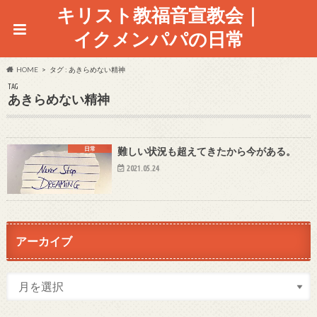
キリスト教福音宣教会｜
イクメンパパの日常
HOME
タグ : あきらめない精神
TAG
あきらめない精神
日常
難しい状況も超えてきたから今がある。
2021.05.24
アーカイブ