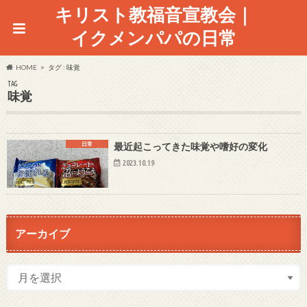
キリスト教福音宣教会｜
イクメンパパの日常
HOME
タグ : 味覚
TAG
味覚
日常
最近起こってきた味覚や嗜好の変化
2023.10.19
アーカイブ