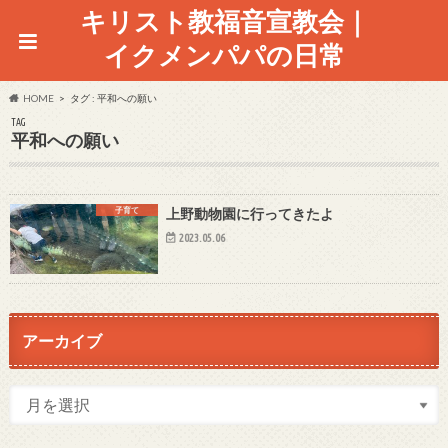
キリスト教福音宣教会｜
イクメンパパの日常
HOME
タグ : 平和への願い
TAG
平和への願い
子育て
上野動物園に行ってきたよ
2023.05.06
アーカイブ