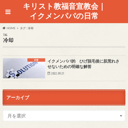
キリスト教福音宣教会｜
イクメンパパの日常
HOME
タグ : 冷却
TAG
冷却
日常
イクメンパパ的 ひげ脱毛後に肌荒れさ
せないための明確な解答
2022.09.21
アーカイブ