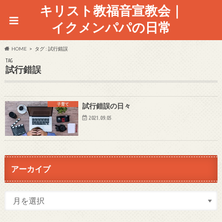
キリスト教福音宣教会｜
イクメンパパの日常
HOME
タグ : 試行錯誤
TAG
試行錯誤
子育て
試行錯誤の日々
2021.09.05
アーカイブ