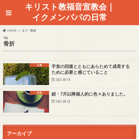
キリスト教福音宣教会｜
イクメンパパの日常
HOME
タグ : 骨折
TAG
骨折
仕事
手首の回復とともにあらためて成長する
ために必要と感じていること
2023.09.19
日常
続・7月以降個人的に色々ありました。
2023.08.18
アーカイブ