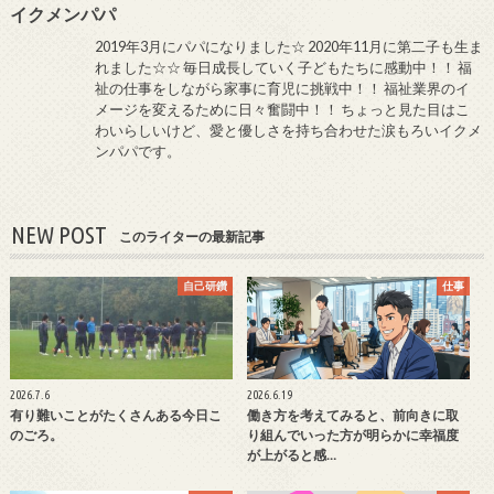
イクメンパパ
2019年3月にパパになりました☆ 2020年11月に第二子も生ま
れました☆☆ 毎日成長していく子どもたちに感動中！！ 福
祉の仕事をしながら家事に育児に挑戦中！！ 福祉業界のイ
メージを変えるために日々奮闘中！！ ちょっと見た目はこ
わいらしいけど、愛と優しさを持ち合わせた涙もろいイクメ
ンパパです。
NEW POST
このライターの最新記事
自己研鑽
仕事
2026.7.6
2026.6.19
有り難いことがたくさんある今日こ
働き方を考えてみると、前向きに取
のごろ。
り組んでいった方が明らかに幸福度
が上がると感…