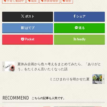
子育て奮闘中
成長
舟状骨骨折
骨折
ポスト
シェア
はてブ
送る
Pocket
feedly
夏休み企画から色々考えをまとめてみたら、「ありがと
う」をたくさん言いたくなった話
ミニひまわりを咲かせた夏
RECOMMEND
こちらの記事も人気です。