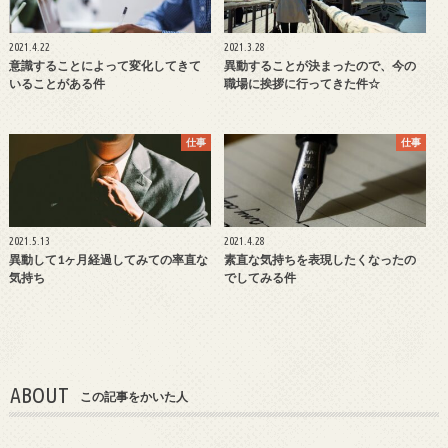
2021.4.22
2021.3.28
意識することによって変化してきて
異動することが決まったので、今の
いることがある件
職場に挨拶に行ってきた件☆
仕事
仕事
2021.5.13
2021.4.28
異動して1ヶ月経過してみての率直な
素直な気持ちを表現したくなったの
気持ち
でしてみる件
ABOUT
この記事をかいた人