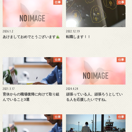
仕事
仕事
2026.1.2
2022.12.19
あけましておめでとうございます
転職します！！
仕事
仕事
2021.3.17
2024.4.24
育休からの職場復帰に向けて取り組
頑張っている人、頑張ろうとしてい
んでいること3選
る人を応援したいですね。
仕事
仕事