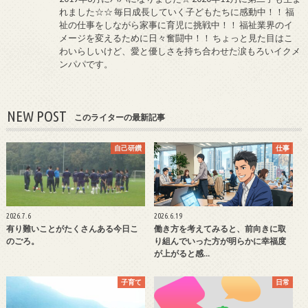
れました☆☆ 毎日成長していく子どもたちに感動中！！ 福
祉の仕事をしながら家事に育児に挑戦中！！ 福祉業界のイ
メージを変えるために日々奮闘中！！ ちょっと見た目はこ
わいらしいけど、愛と優しさを持ち合わせた涙もろいイクメ
ンパパです。
NEW POST
このライターの最新記事
自己研鑽
仕事
2026.7.6
2026.6.19
有り難いことがたくさんある今日こ
働き方を考えてみると、前向きに取
のごろ。
り組んでいった方が明らかに幸福度
が上がると感…
子育て
日常