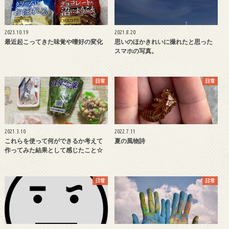
2023.10.19
2021.8.20
最近起こってきた味覚や嗜好の変化
思いのほかきれいに撮れたと思った
スマホの写真。
日常
日常
2021.3.10
2022.7.11
これらを使って何ができるか考えて
夏の風物詩
作ってみた結果として感じたこと☆
日常
日常