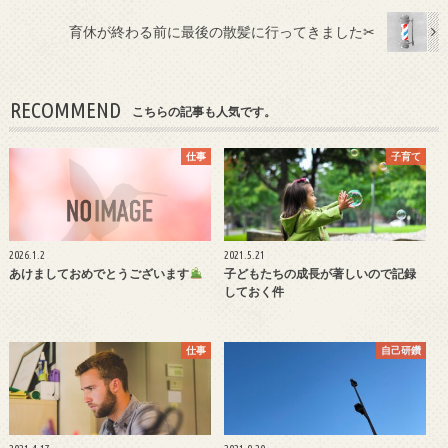
育休が終わる前に最後の散髪に行ってきました✂︎
RECOMMEND
こちらの記事も人気です。
仕事
子育て
2026.1.2
2021.5.21
あけましておめでとうございます
子どもたちの成長が著しいので記録
しておく件
仕事
自己研鑽