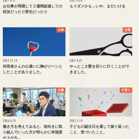
2021.4.17
2021.9.20
お仕事が再開して２週間経過しての
もうダメかも→いや、まだいける
状況だったり変化だったり
仕事
日常
2023.12.19
2021.4.27
利用者さんの心遣いに胸がジーンと
やっとこさ髪を切りに行くことがで
したことがありました。
きました。
仕事
子育て
2026.6.19
2023.3.19
働き方を考えてみると、前向きに取
子どもの誕生日を通して振り返った
り組んでいった方が明らかに幸福度
こと、気づいたこと。
が上がる…