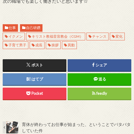
次の職場でも楽しく働きたいと思います☆
仕事
自己研鑽
イクメン
キリスト教福音宣教会（CGM）
チャンス
変化
子育て男子
成長
挨拶
異動
ポスト
シェア
はてブ
送る
Pocket
feedly
育休が終わってお仕事が始まった、ということでバタバタ
していた件