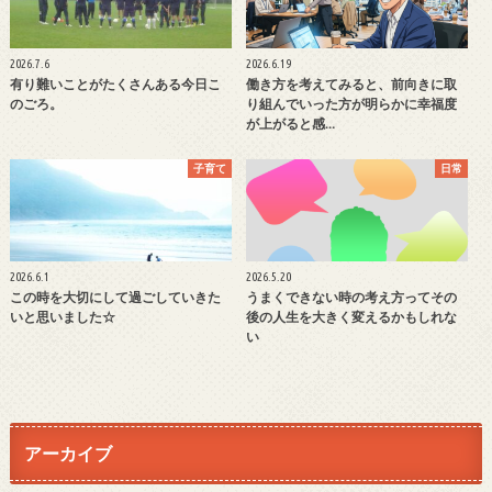
2026.7.6
2026.6.19
有り難いことがたくさんある今日こ
働き方を考えてみると、前向きに取
のごろ。
り組んでいった方が明らかに幸福度
が上がると感…
子育て
日常
2026.6.1
2026.5.20
この時を大切にして過ごしていきた
うまくできない時の考え方ってその
いと思いました☆
後の人生を大きく変えるかもしれな
い
アーカイブ