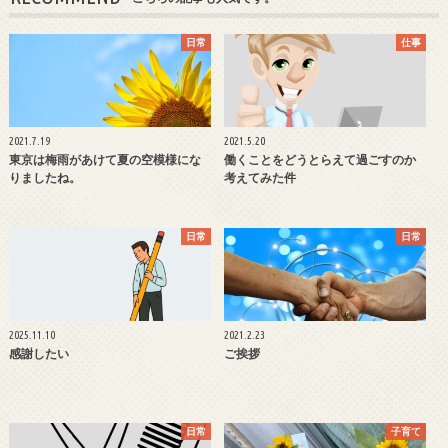
日常
仕事
2021.7.19
2021.5.20
東京は梅雨があけて夏の空模様にな
働くことをどうとらえて過ごすのか
りましたね。
考えてみた件
日常
日常
2025.11.10
2021.2.23
感謝したい
ご挨拶
日常
子育て