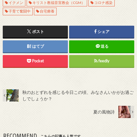
イクメン
キリスト教福音宣教会（CGM）
コロナ感染
子育て奮闘中
自宅療養
ポスト
シェア
はてブ
送る
Pocket
feedly
秋のおとずれを感じる今日この頃、みなさんいかがお過ご
しでしょうか？
夏の風物詩
RECOMMEND
こちらの記事も人気です。