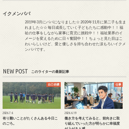
イクメンパパ
2019年3月にパパになりました☆ 2020年11月に第二子も生ま
れました☆☆ 毎日成長していく子どもたちに感動中！！ 福
祉の仕事をしながら家事に育児に挑戦中！！ 福祉業界のイ
メージを変えるために日々奮闘中！！ ちょっと見た目はこ
わいらしいけど、愛と優しさを持ち合わせた涙もろいイクメ
ンパパです。
NEW POST
このライターの最新記事
自己研鑽
仕事
2026.7.6
2026.6.19
有り難いことがたくさんある今日こ
働き方を考えてみると、前向きに取
のごろ。
り組んでいった方が明らかに幸福度
が上がると感…