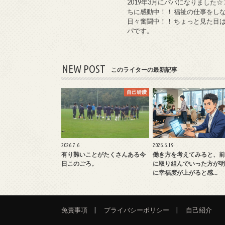
2019年3月にパパになりました☆
ちに感動中！！ 福祉の仕事をし
日々奮闘中！！ ちょっと見た目
パです。
NEW POST
このライターの最新記事
自己研鑽
2026.7.6
2026.6.19
有り難いことがたくさんある今
働き方を考えてみると、前
日このごろ。
に取り組んでいった方が明
に幸福度が上がると感…
免責事項
プライバシーポリシー
自己紹介