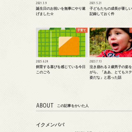
2021.3.9
2021.5.21
誕生日のお祝いを無事にやり遂
子どもたちの成長が著しい
げました☆
記録しておく件
子育て
2025.6.24
2023.7.13
飼育する喜びを感じている今日
泣き崩れる２歳男子の姿を
このごろ
がら、「ああ、とてもステ
姿だな」と思った話
ABOUT
この記事をかいた人
イクメンパパ