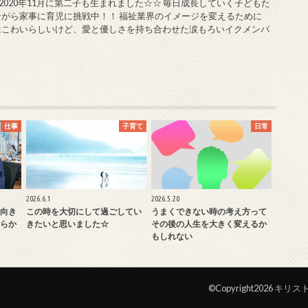
 2020年11月に第二子も生まれました☆☆ 毎日成長していく子どもた
ながら家事に育児に挑戦中！！ 福祉業界のイメージを変えるために
はこわいらしいけど、愛と優しさを持ち合わせた涙もろいイクメンパ
仕事
子育て
日常
2026.6.1
2026.5.20
向き
この時を大切にして過ごしてい
うまくできない時の考え方って
らか
きたいと思いました☆
その後の人生を大きく変えるか
もしれない
©Copyright2026
キリス