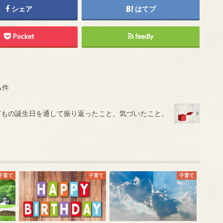
シェア
はてブ
Pocket
feedly
る件
どもの誕生日を通して振り返ったこと、気づいたこと。
子育て
子育て
子育て