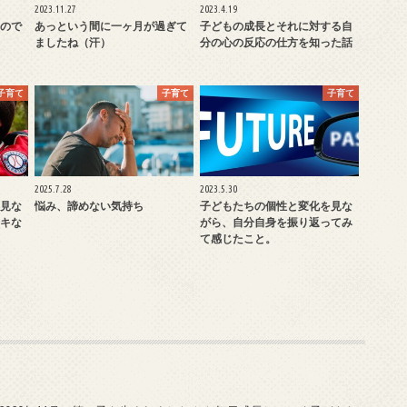
2023.11.27
2023.4.19
ので
あっという間に一ヶ月が過ぎて
子どもの成長とそれに対する自
ましたね（汗）
分の心の反応の仕方を知った話
子育て
子育て
子育て
2025.7.28
2023.5.30
見な
悩み、諦めない気持ち
子どもたちの個性と変化を見な
キな
がら、自分自身を振り返ってみ
て感じたこと。