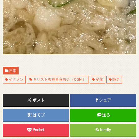
日常
イクメン
キリスト教福音宣教会（CGM）
変化
師走
ポスト
シェア
はてブ
送る
Pocket
feedly