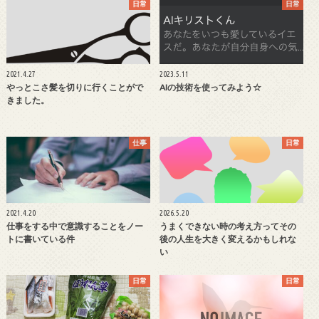
日常
日常
2021.4.27
2023.5.11
やっとこさ髪を切りに行くことがで
AIの技術を使ってみよう☆
きました。
仕事
日常
2021.4.20
2026.5.20
仕事をする中で意識することをノー
うまくできない時の考え方ってその
トに書いている件
後の人生を大きく変えるかもしれな
い
日常
日常