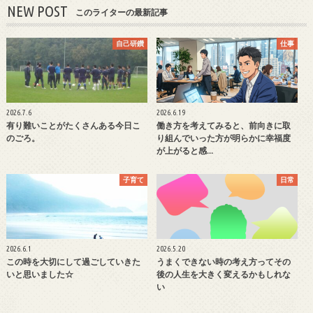
NEW POST
このライターの最新記事
自己研鑽
仕事
2026.7.6
2026.6.19
有り難いことがたくさんある今日こ
働き方を考えてみると、前向きに取
のごろ。
り組んでいった方が明らかに幸福度
が上がると感…
子育て
日常
2026.6.1
2026.5.20
この時を大切にして過ごしていきた
うまくできない時の考え方ってその
いと思いました☆
後の人生を大きく変えるかもしれな
い