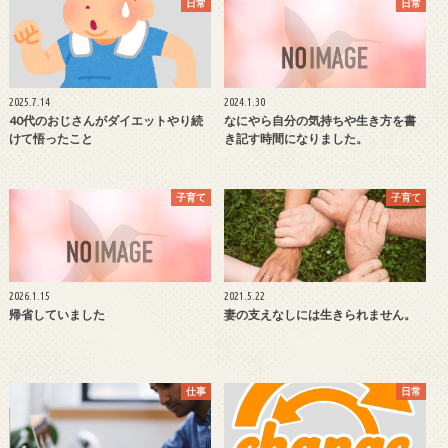
日常
日常
2025.7.14
2024.1.30
40代のおじさんがダイエットやり続
なにやら自分の気持ちや生き方を書
けて悟ったこと
き記す時間になりました。
子育て
子育て
2026.1.15
2021.5.22
帰省していました
妻の支えなしには生きられません。
仕事
日常