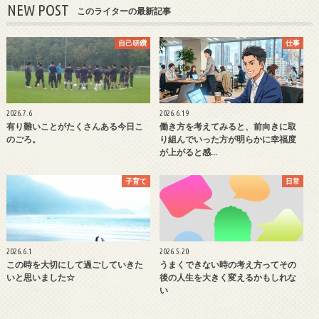
NEW POST
このライターの最新記事
自己研鑽
仕事
2026.7.6
2026.6.19
有り難いことがたくさんある今日こ
働き方を考えてみると、前向きに取
のごろ。
り組んでいった方が明らかに幸福度
が上がると感…
子育て
日常
2026.6.1
2026.5.20
この時を大切にして過ごしていきた
うまくできない時の考え方ってその
いと思いました☆
後の人生を大きく変えるかもしれな
い