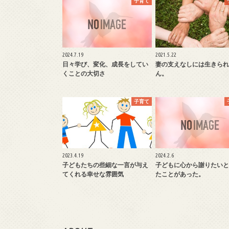
子育て
2024.7.19
2021.5.22
日々学び、変化、成長をしてい
妻の支えなしには生きられ
くことの大切さ
ん。
子育て
2023.4.19
2024.2.6
子どもたちの些細な一言が与え
子どもに心から謝りたいと
てくれる幸せな雰囲気
たことがあった。