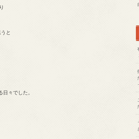
り
思うと
る日々でした。