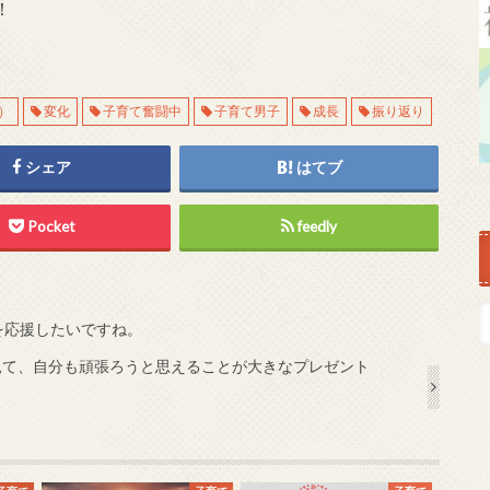
！
）
変化
子育て奮闘中
子育て男子
成長
振り返り
シェア
はてブ
Pocket
feedly
を応援したいですね。
見て、自分も頑張ろうと思えることが大きなプレゼント