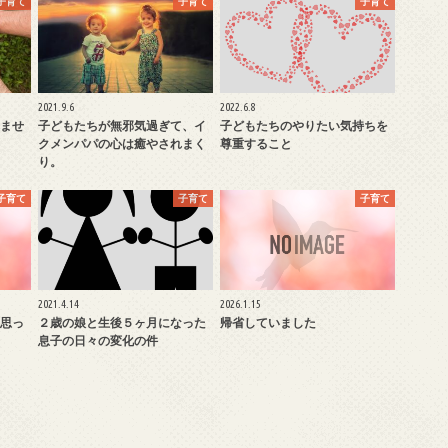
子育て
子育て
子育て
2021.9.6
2022.6.8
ませ
子どもたちが無邪気過ぎて、イ
子どもたちのやりたい気持ちを
クメンパパの心は癒やされまく
尊重すること
り。
子育て
子育て
子育て
2021.4.14
2026.1.15
思っ
２歳の娘と生後５ヶ月になった
帰省していました
息子の日々の変化の件