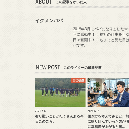
ABOUT
この記事をかいた人
イクメンパパ
2019年3月にパパになりました☆
ちに感動中！！ 福祉の仕事をし
日々奮闘中！！ ちょっと見た目
パです。
NEW POST
このライターの最新記事
自己研鑽
2026.7.6
2026.6.19
有り難いことがたくさんある今
働き方を考えてみると、前
日このごろ。
に取り組んでいった方が明
に幸福度が上がると感…