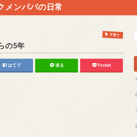
クメンパパの日常
子育て
らの5年
はてブ
送る
Pocket