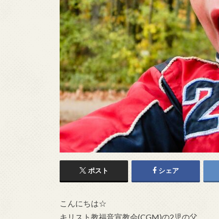
ポスト
シェア
こんにちは☆
キリスト教福音宣教会(CGM)の2児の父、