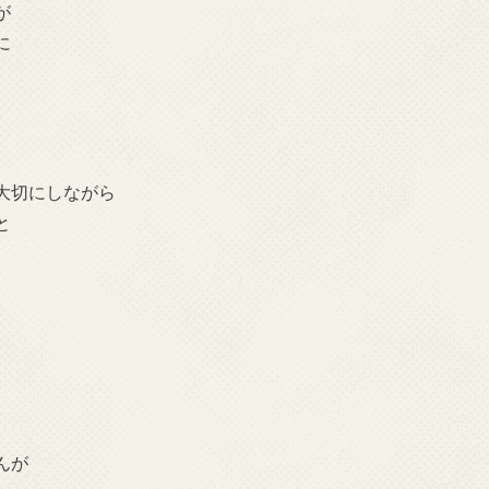
が
に
大切にしながら
と
んが