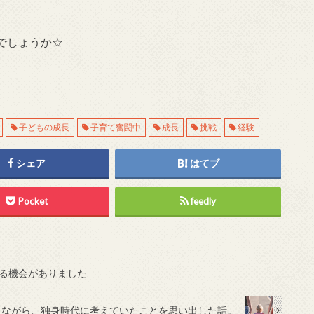
でしょうか☆
子どもの成長
子育て奮闘中
成長
挑戦
経験
シェア
はてブ
Pocket
feedly
る機会がありました
しながら、独身時代に考えていたことを思い出した話。