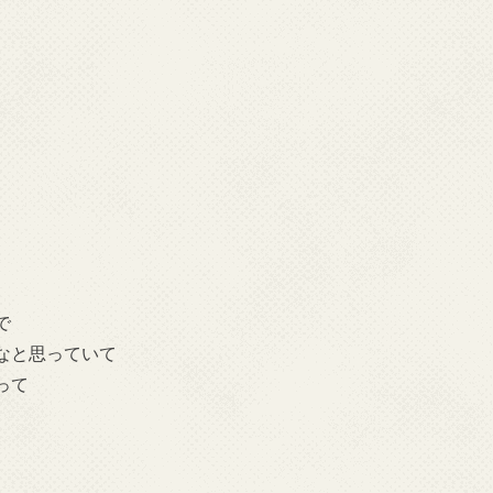
で
なと思っていて
って